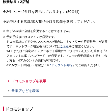
検索結果：2店舗
全2件中1 〜 2件目を表示しております。(50音順)
予約申込する店舗/購入商品受取り店舗を選択してください。
申し込み後に店舗を変更することはできません。
予約手続きにはログインが必要です。
ドコモ回線にてアクセスいただいた場合は「ネットワーク暗証番号」が必要
です。ネットワーク暗証番号については
こちら
をご確認ください。
Wi-Fiまたはご自宅のインターネット環境にてアクセスいただいた場合は「d
アカウントのID／パスワード」が必要です。ドコモの契約回線をお持ちでな
い方も、dアカウントの発行が可能です。
dアカウントの発行・確認は「
dアカウント発行
」でご確認ください。
ドコモショップを表示
量販店などを表示
ドコモショップ