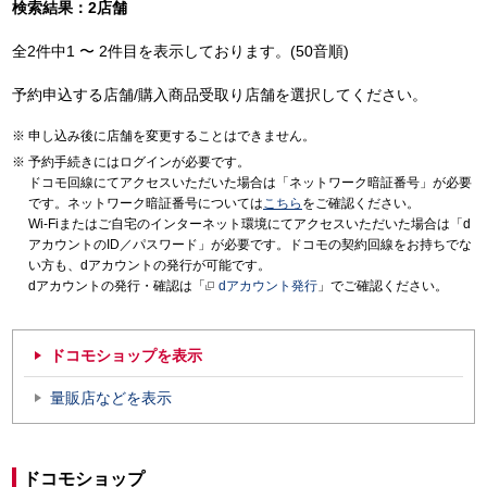
検索結果：2店舗
全2件中1 〜 2件目を表示しております。(50音順)
予約申込する店舗/購入商品受取り店舗を選択してください。
申し込み後に店舗を変更することはできません。
予約手続きにはログインが必要です。
ドコモ回線にてアクセスいただいた場合は「ネットワーク暗証番号」が必要
です。ネットワーク暗証番号については
こちら
をご確認ください。
Wi-Fiまたはご自宅のインターネット環境にてアクセスいただいた場合は「d
アカウントのID／パスワード」が必要です。ドコモの契約回線をお持ちでな
い方も、dアカウントの発行が可能です。
dアカウントの発行・確認は「
dアカウント発行
」でご確認ください。
ドコモショップを表示
量販店などを表示
ドコモショップ