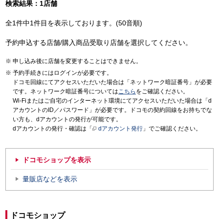
検索結果：1店舗
全1件中1件目を表示しております。(50音順)
予約申込する店舗/購入商品受取り店舗を選択してください。
申し込み後に店舗を変更することはできません。
予約手続きにはログインが必要です。
ドコモ回線にてアクセスいただいた場合は「ネットワーク暗証番号」が必要
です。ネットワーク暗証番号については
こちら
をご確認ください。
Wi-Fiまたはご自宅のインターネット環境にてアクセスいただいた場合は「d
アカウントのID／パスワード」が必要です。ドコモの契約回線をお持ちでな
い方も、dアカウントの発行が可能です。
dアカウントの発行・確認は「
dアカウント発行
」でご確認ください。
ドコモショップを表示
量販店などを表示
ドコモショップ