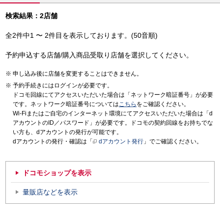
検索結果：2店舗
全2件中1 〜 2件目を表示しております。(50音順)
予約申込する店舗/購入商品受取り店舗を選択してください。
申し込み後に店舗を変更することはできません。
予約手続きにはログインが必要です。
ドコモ回線にてアクセスいただいた場合は「ネットワーク暗証番号」が必要
です。ネットワーク暗証番号については
こちら
をご確認ください。
Wi-Fiまたはご自宅のインターネット環境にてアクセスいただいた場合は「d
アカウントのID／パスワード」が必要です。ドコモの契約回線をお持ちでな
い方も、dアカウントの発行が可能です。
dアカウントの発行・確認は「
dアカウント発行
」でご確認ください。
ドコモショップを表示
量販店などを表示