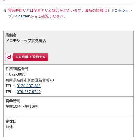
営業時間などは変更となる場合がございます。最新の情報は
ドコモショッ
プ／d garden
からご確認ください。
店舗名
ドコモショップ京見橋店
住所/電話番号
〒672-8095
兵庫県姫路市飾磨区若宮町48
TEL：
0120-137-883
TEL：
079-287-9740
営業時間
午前10時〜午後6時
定休日
無休