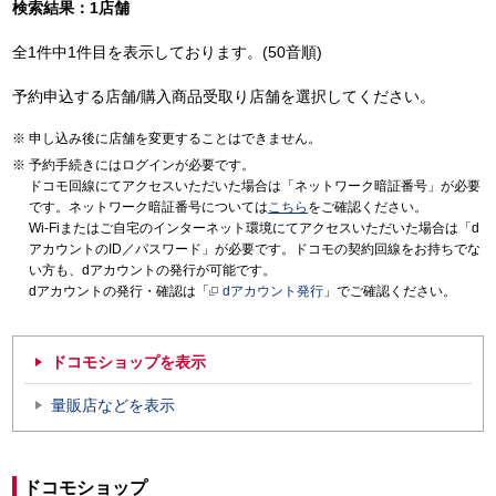
検索結果：1店舗
全1件中1件目を表示しております。(50音順)
予約申込する店舗/購入商品受取り店舗を選択してください。
申し込み後に店舗を変更することはできません。
予約手続きにはログインが必要です。
ドコモ回線にてアクセスいただいた場合は「ネットワーク暗証番号」が必要
です。ネットワーク暗証番号については
こちら
をご確認ください。
Wi-Fiまたはご自宅のインターネット環境にてアクセスいただいた場合は「d
アカウントのID／パスワード」が必要です。ドコモの契約回線をお持ちでな
い方も、dアカウントの発行が可能です。
dアカウントの発行・確認は「
dアカウント発行
」でご確認ください。
ドコモショップを表示
量販店などを表示
ドコモショップ