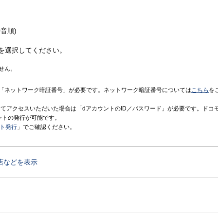
音順)
を選択してください。
せん。
「ネットワーク暗証番号」が必要です。ネットワーク暗証番号については
こちら
を
境にてアクセスいただいた場合は「dアカウントのID／パスワード」が必要です。ドコ
ントの発行が可能です。
ント発行
」でご確認ください。
店などを表示