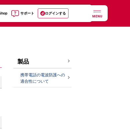
 Shop
サポート
ログインする
MENU
製品
携帯電話の電波防護への
適合性について