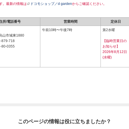
す。最新の情報は
ドコモショップ／d garden
からご確認ください。
住所/電話番号
営業時間
定休日
2
午前10時〜午後7時
第2水曜
山市城東1880
-879-718
【臨時営業日の
-80-0355
お知らせ】
2026年8月12日
(水曜)
このページの情報は役に立ちましたか？