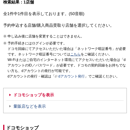
検索結果：1店舗
全1件中1件目を表示しております。(50音順)
予約申込する店舗/購入商品受取り店舗を選択してください。
申し込み後に店舗を変更することはできません。
予約手続きにはログインが必要です。
ドコモ回線にてアクセスいただいた場合は「ネットワーク暗証番号」が必要
です。ネットワーク暗証番号については
こちら
をご確認ください。
Wi-Fiまたはご自宅のインターネット環境にてアクセスいただいた場合は「d
アカウントのID／パスワード」が必要です。ドコモの契約回線をお持ちでな
い方も、dアカウントの発行が可能です。
dアカウントの発行・確認は「
dアカウント発行
」でご確認ください。
ドコモショップを表示
量販店などを表示
ドコモショップ