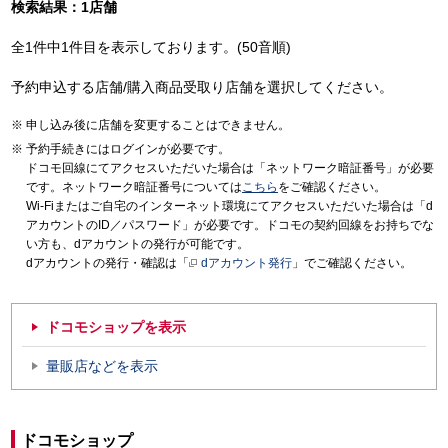
検索結果：1店舗
全1件中1件目を表示しております。(50音順)
予約申込する店舗/購入商品受取り店舗を選択してください。
申し込み後に店舗を変更することはできません。
予約手続きにはログインが必要です。
ドコモ回線にてアクセスいただいた場合は「ネットワーク暗証番号」が必要
です。ネットワーク暗証番号については
こちら
をご確認ください。
Wi-Fiまたはご自宅のインターネット環境にてアクセスいただいた場合は「d
アカウントのID／パスワード」が必要です。ドコモの契約回線をお持ちでな
い方も、dアカウントの発行が可能です。
dアカウントの発行・確認は「
dアカウント発行
」でご確認ください。
ドコモショップを表示
量販店などを表示
ドコモショップ