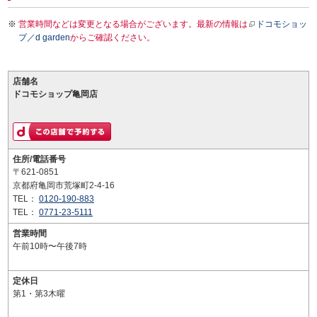
営業時間などは変更となる場合がございます。最新の情報は
ドコモショッ
プ／d garden
からご確認ください。
店舗名
ドコモショップ亀岡店
住所/電話番号
〒621-0851
京都府亀岡市荒塚町2-4-16
TEL：
0120-190-883
TEL：
0771-23-5111
営業時間
午前10時〜午後7時
定休日
第1・第3木曜