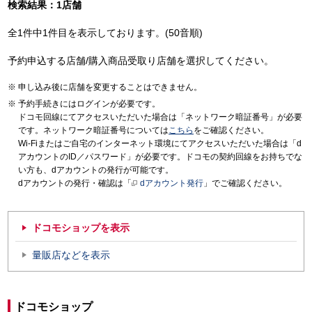
検索結果：1店舗
全1件中1件目を表示しております。(50音順)
予約申込する店舗/購入商品受取り店舗を選択してください。
申し込み後に店舗を変更することはできません。
予約手続きにはログインが必要です。
ドコモ回線にてアクセスいただいた場合は「ネットワーク暗証番号」が必要
です。ネットワーク暗証番号については
こちら
をご確認ください。
Wi-Fiまたはご自宅のインターネット環境にてアクセスいただいた場合は「d
アカウントのID／パスワード」が必要です。ドコモの契約回線をお持ちでな
い方も、dアカウントの発行が可能です。
dアカウントの発行・確認は「
dアカウント発行
」でご確認ください。
ドコモショップを表示
量販店などを表示
ドコモショップ