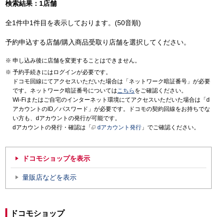
検索結果：1店舗
全1件中1件目を表示しております。(50音順)
予約申込する店舗/購入商品受取り店舗を選択してください。
申し込み後に店舗を変更することはできません。
予約手続きにはログインが必要です。
ドコモ回線にてアクセスいただいた場合は「ネットワーク暗証番号」が必要
です。ネットワーク暗証番号については
こちら
をご確認ください。
Wi-Fiまたはご自宅のインターネット環境にてアクセスいただいた場合は「d
アカウントのID／パスワード」が必要です。ドコモの契約回線をお持ちでな
い方も、dアカウントの発行が可能です。
dアカウントの発行・確認は「
dアカウント発行
」でご確認ください。
ドコモショップを表示
量販店などを表示
ドコモショップ