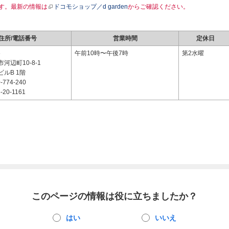
す。最新の情報は
ドコモショップ／d garden
からご確認ください。
住所/電話番号
営業時間
定休日
6
午前10時〜午後7時
第2水曜
河辺町10-8-1
ルB 1階
-774-240
-20-1161
このページの情報は役に立ちましたか？
はい
いいえ