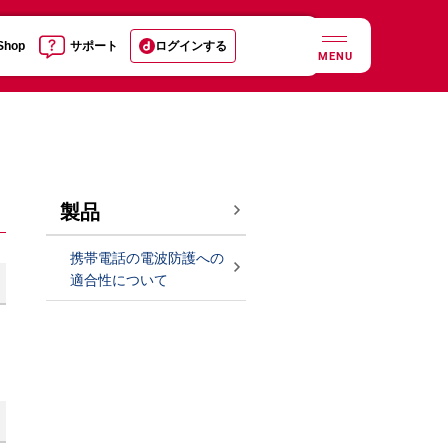
 Shop
サポート
ログインする
MENU
製品
携帯電話の電波防護への
適合性について