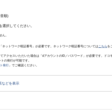
音順)
を選択してください。
せん。
「ネットワーク暗証番号」が必要です。ネットワーク暗証番号については
こちら
を
境にてアクセスいただいた場合は「dアカウントのID／パスワード」が必要です。ドコ
ントの発行が可能です。
ント発行
」でご確認ください。
店などを表示