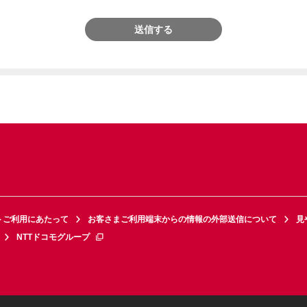
送信する
トご利用にあたって
お客さまご利用端末からの情報の外部送信について
見
NTTドコモグループ