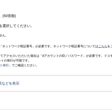
(50音順)
を選択してください。
せん。
「ネットワーク暗証番号」が必要です。ネットワーク暗証番号については
こちら
を
境にてアクセスいただいた場合は「dアカウントのID／パスワード」が必要です。ドコ
ントの発行が可能です。
ント発行
」でご確認ください。
店などを表示