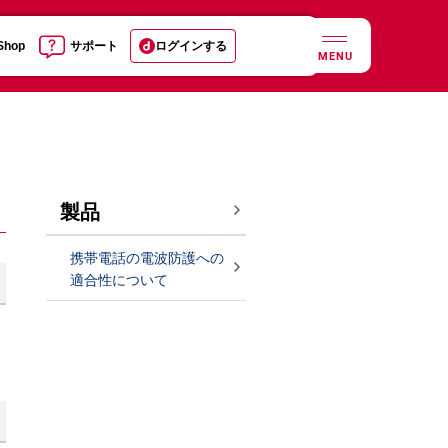
 Shop
サポート
ログインする
MENU
製品
携帯電話の電波防護への
適合性について