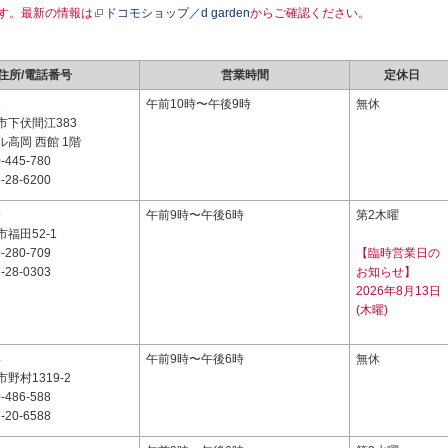
す。最新の情報は
ドコモショップ／d garden
からご確認ください。
住所/電話番号
営業時間
定休日
3
午前10時〜午後9時
無休
市下伏間江383
高岡 西館 1階
-445-780
-28-6200
9
午前9時〜午後6時
第2木曜
福田52-1
-280-709
【臨時営業日の
-28-0303
お知らせ】
2026年8月13日
(木曜)
4
午前9時〜午後6時
無休
野村1319-2
-486-588
-20-6588