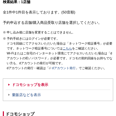
検索結果：1店舗
全1件中1件目を表示しております。(50音順)
予約申込する店舗/購入商品受取り店舗を選択してください。
申し込み後に店舗を変更することはできません。
予約手続きにはログインが必要です。
ドコモ回線にてアクセスいただいた場合は「ネットワーク暗証番号」が必要
です。ネットワーク暗証番号については
こちら
をご確認ください。
Wi-Fiまたはご自宅のインターネット環境にてアクセスいただいた場合は「d
アカウントのID／パスワード」が必要です。ドコモの契約回線をお持ちでな
い方も、dアカウントの発行が可能です。
dアカウントの発行・確認は「
dアカウント発行
」でご確認ください。
ドコモショップを表示
量販店などを表示
ドコモショップ