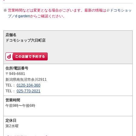
営業時間などは変更となる場合がございます。最新の情報は
ドコモショッ
プ／d garden
からご確認ください。
店舗名
ドコモショップ六日町店
住所/電話番号
〒949-6681
新潟県南魚沼市余川2911
TEL：
0120-104-360
TEL：
025-770-2021
営業時間
午前9時〜午後6時
定休日
第2水曜