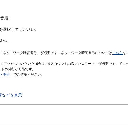
音順)
を選択してください。
せん。
「ネットワーク暗証番号」が必要です。ネットワーク暗証番号については
こちら
を
境にてアクセスいただいた場合は「dアカウントのID／パスワード」が必要です。ドコ
ントの発行が可能です。
ント発行
」でご確認ください。
店などを表示