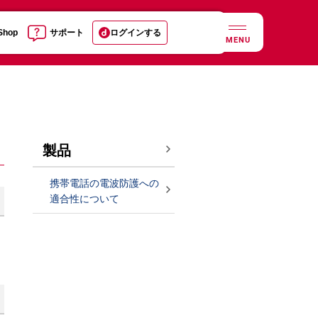
 Shop
サポート
ログインする
MENU
製品
携帯電話の電波防護への
適合性について