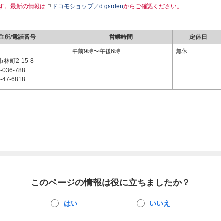
す。最新の情報は
ドコモショップ／d garden
からご確認ください。
住所/電話番号
営業時間
定休日
1
午前9時〜午後6時
無休
林町2-15-8
-036-788
-47-6818
このページの情報は役に立ちましたか？
はい
いいえ