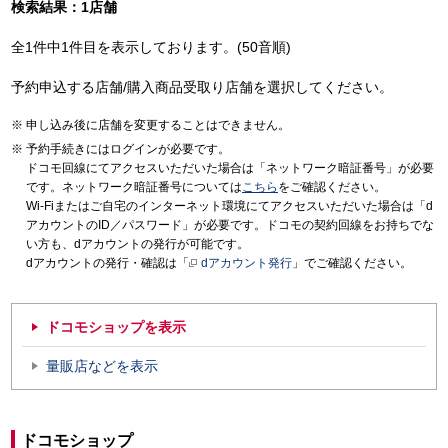
検索結果：1店舗
全1件中1件目を表示しております。(50音順)
予約申込する店舗/購入商品受取り店舗を選択してください。
申し込み後に店舗を変更することはできません。
予約手続きにはログインが必要です。
ドコモ回線にてアクセスいただいた場合は「ネットワーク暗証番号」が必要
です。ネットワーク暗証番号については
こちら
をご確認ください。
Wi-Fiまたはご自宅のインターネット環境にてアクセスいただいた場合は「d
アカウントのID／パスワード」が必要です。ドコモの契約回線をお持ちでな
い方も、dアカウントの発行が可能です。
dアカウントの発行・確認は「
dアカウント発行
」でご確認ください。
ドコモショップを表示
量販店などを表示
ドコモショップ