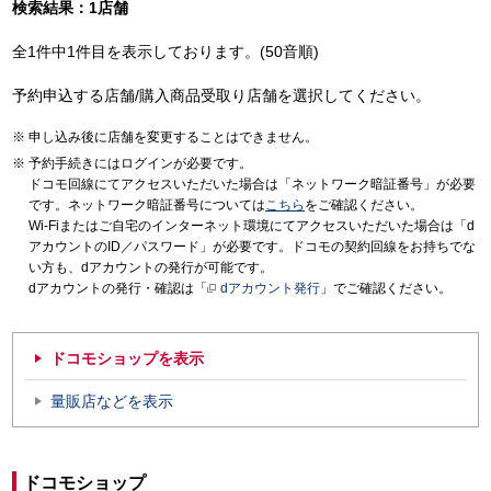
検索結果：1店舗
全1件中1件目を表示しております。(50音順)
予約申込する店舗/購入商品受取り店舗を選択してください。
申し込み後に店舗を変更することはできません。
予約手続きにはログインが必要です。
ドコモ回線にてアクセスいただいた場合は「ネットワーク暗証番号」が必要
です。ネットワーク暗証番号については
こちら
をご確認ください。
Wi-Fiまたはご自宅のインターネット環境にてアクセスいただいた場合は「d
アカウントのID／パスワード」が必要です。ドコモの契約回線をお持ちでな
い方も、dアカウントの発行が可能です。
dアカウントの発行・確認は「
dアカウント発行
」でご確認ください。
ドコモショップを表示
量販店などを表示
ドコモショップ