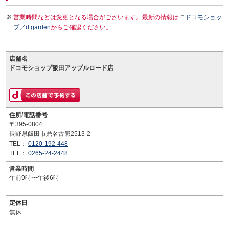
営業時間などは変更となる場合がございます。最新の情報は
ドコモショッ
プ／d garden
からご確認ください。
店舗名
ドコモショップ飯田アップルロード店
住所/電話番号
〒395-0804
長野県飯田市鼎名古熊2513-2
TEL：
0120-192-448
TEL：
0265-24-2448
営業時間
午前9時〜午後6時
定休日
無休