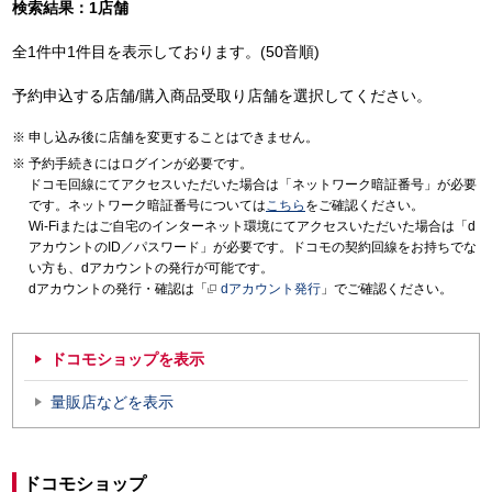
検索結果：1店舗
全1件中1件目を表示しております。(50音順)
予約申込する店舗/購入商品受取り店舗を選択してください。
申し込み後に店舗を変更することはできません。
予約手続きにはログインが必要です。
ドコモ回線にてアクセスいただいた場合は「ネットワーク暗証番号」が必要
です。ネットワーク暗証番号については
こちら
をご確認ください。
Wi-Fiまたはご自宅のインターネット環境にてアクセスいただいた場合は「d
アカウントのID／パスワード」が必要です。ドコモの契約回線をお持ちでな
い方も、dアカウントの発行が可能です。
dアカウントの発行・確認は「
dアカウント発行
」でご確認ください。
ドコモショップを表示
量販店などを表示
ドコモショップ