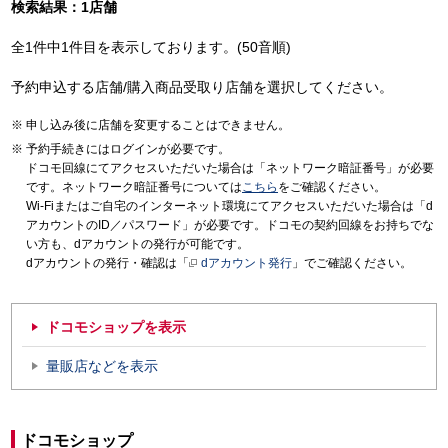
検索結果：1店舗
全1件中1件目を表示しております。(50音順)
予約申込する店舗/購入商品受取り店舗を選択してください。
申し込み後に店舗を変更することはできません。
予約手続きにはログインが必要です。
ドコモ回線にてアクセスいただいた場合は「ネットワーク暗証番号」が必要
です。ネットワーク暗証番号については
こちら
をご確認ください。
Wi-Fiまたはご自宅のインターネット環境にてアクセスいただいた場合は「d
アカウントのID／パスワード」が必要です。ドコモの契約回線をお持ちでな
い方も、dアカウントの発行が可能です。
dアカウントの発行・確認は「
dアカウント発行
」でご確認ください。
ドコモショップを表示
量販店などを表示
ドコモショップ