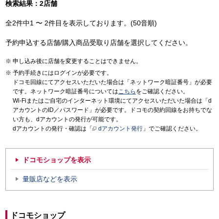
検索結果：2店舗
全2件中1 〜 2件目を表示しております。(50音順)
予約申込する店舗/購入商品受取り店舗を選択してください。
申し込み後に店舗を変更することはできません。
予約手続きにはログインが必要です。
ドコモ回線にてアクセスいただいた場合は「ネットワーク暗証番号」が必要
です。ネットワーク暗証番号については
こちら
をご確認ください。
Wi-Fiまたはご自宅のインターネット環境にてアクセスいただいた場合は「d
アカウントのID／パスワード」が必要です。ドコモの契約回線をお持ちでな
い方も、dアカウントの発行が可能です。
dアカウントの発行・確認は「
dアカウント発行
」でご確認ください。
ドコモショップを表示
量販店などを表示
ドコモショップ