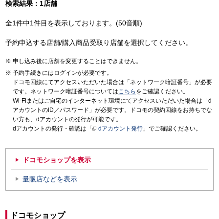
検索結果：1店舗
全1件中1件目を表示しております。(50音順)
予約申込する店舗/購入商品受取り店舗を選択してください。
申し込み後に店舗を変更することはできません。
予約手続きにはログインが必要です。
ドコモ回線にてアクセスいただいた場合は「ネットワーク暗証番号」が必要
です。ネットワーク暗証番号については
こちら
をご確認ください。
Wi-Fiまたはご自宅のインターネット環境にてアクセスいただいた場合は「d
アカウントのID／パスワード」が必要です。ドコモの契約回線をお持ちでな
い方も、dアカウントの発行が可能です。
dアカウントの発行・確認は「
dアカウント発行
」でご確認ください。
ドコモショップを表示
量販店などを表示
ドコモショップ