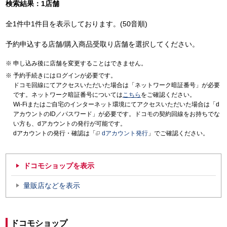
検索結果：1店舗
全1件中1件目を表示しております。(50音順)
予約申込する店舗/購入商品受取り店舗を選択してください。
申し込み後に店舗を変更することはできません。
予約手続きにはログインが必要です。
ドコモ回線にてアクセスいただいた場合は「ネットワーク暗証番号」が必要
です。ネットワーク暗証番号については
こちら
をご確認ください。
Wi-Fiまたはご自宅のインターネット環境にてアクセスいただいた場合は「d
アカウントのID／パスワード」が必要です。ドコモの契約回線をお持ちでな
い方も、dアカウントの発行が可能です。
dアカウントの発行・確認は「
dアカウント発行
」でご確認ください。
ドコモショップを表示
量販店などを表示
ドコモショップ