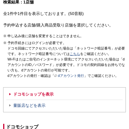
検索結果：1店舗
全1件中1件目を表示しております。(50音順)
予約申込する店舗/購入商品受取り店舗を選択してください。
申し込み後に店舗を変更することはできません。
予約手続きにはログインが必要です。
ドコモ回線にてアクセスいただいた場合は「ネットワーク暗証番号」が必要
です。ネットワーク暗証番号については
こちら
をご確認ください。
Wi-Fiまたはご自宅のインターネット環境にてアクセスいただいた場合は「d
アカウントのID／パスワード」が必要です。ドコモの契約回線をお持ちでな
い方も、dアカウントの発行が可能です。
dアカウントの発行・確認は「
dアカウント発行
」でご確認ください。
ドコモショップを表示
量販店などを表示
ドコモショップ