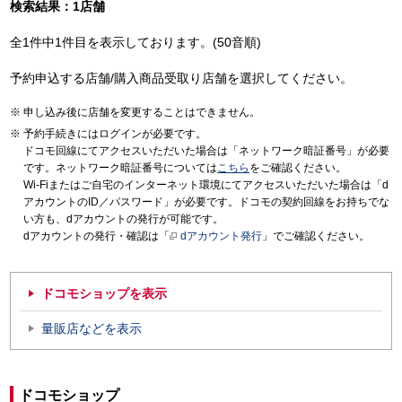
検索結果：1店舗
全1件中1件目を表示しております。(50音順)
予約申込する店舗/購入商品受取り店舗を選択してください。
申し込み後に店舗を変更することはできません。
予約手続きにはログインが必要です。
ドコモ回線にてアクセスいただいた場合は「ネットワーク暗証番号」が必要
です。ネットワーク暗証番号については
こちら
をご確認ください。
Wi-Fiまたはご自宅のインターネット環境にてアクセスいただいた場合は「d
アカウントのID／パスワード」が必要です。ドコモの契約回線をお持ちでな
い方も、dアカウントの発行が可能です。
dアカウントの発行・確認は「
dアカウント発行
」でご確認ください。
ドコモショップを表示
量販店などを表示
ドコモショップ