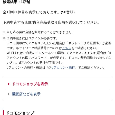
検索結果：1店舗
全1件中1件目を表示しております。(50音順)
予約申込する店舗/購入商品受取り店舗を選択してください。
申し込み後に店舗を変更することはできません。
予約手続きにはログインが必要です。
ドコモ回線にてアクセスいただいた場合は「ネットワーク暗証番号」が必要
です。ネットワーク暗証番号については
こちら
をご確認ください。
Wi-Fiまたはご自宅のインターネット環境にてアクセスいただいた場合は「d
アカウントのID／パスワード」が必要です。ドコモの契約回線をお持ちでな
い方も、dアカウントの発行が可能です。
dアカウントの発行・確認は「
dアカウント発行
」でご確認ください。
ドコモショップを表示
量販店などを表示
ドコモショップ