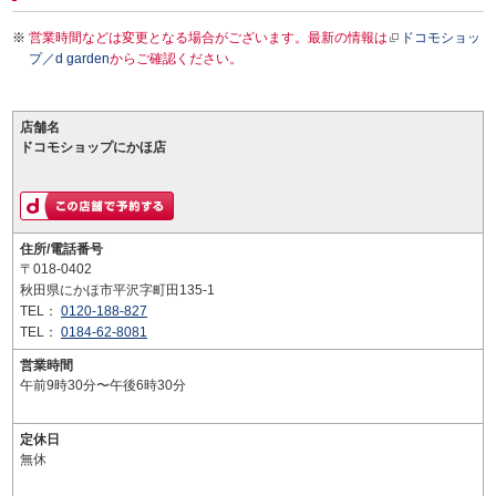
営業時間などは変更となる場合がございます。最新の情報は
ドコモショッ
プ／d garden
からご確認ください。
店舗名
ドコモショップにかほ店
住所/電話番号
〒018-0402
秋田県にかほ市平沢字町田135-1
TEL：
0120-188-827
TEL：
0184-62-8081
営業時間
午前9時30分〜午後6時30分
定休日
無休