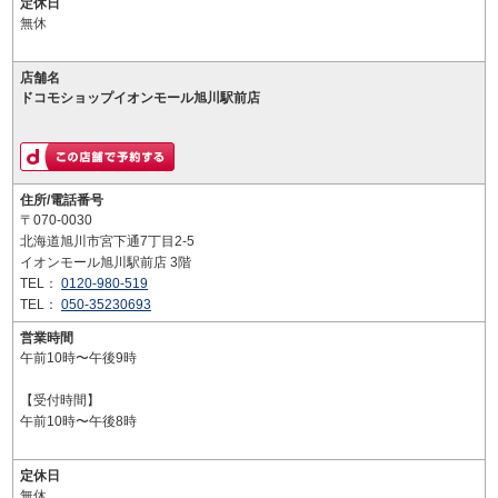
定休日
無休
店舗名
ドコモショップイオンモール旭川駅前店
住所/電話番号
〒070-0030
北海道旭川市宮下通7丁目2-5
イオンモール旭川駅前店 3階
TEL：
0120-980-519
TEL：
050-35230693
営業時間
午前10時〜午後9時
【受付時間】
午前10時〜午後8時
定休日
無休