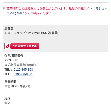
営業時間などは変更となる場合がございます。最新の情報は
ドコモショッ
プ／d garden
からご確認ください。
店舗名
ドコモショップイオンかのやSC店(鹿屋)
住所/電話番号
〒893-0016
鹿児島県鹿屋市白崎町4-1
TEL：
0120-865-363
TEL：
0994-36-8571
営業時間
午前10時〜午後7時
定休日
無休