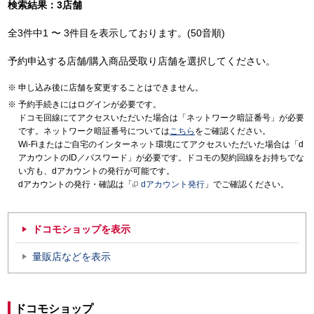
検索結果：3店舗
全3件中1 〜 3件目を表示しております。(50音順)
予約申込する店舗/購入商品受取り店舗を選択してください。
申し込み後に店舗を変更することはできません。
予約手続きにはログインが必要です。
ドコモ回線にてアクセスいただいた場合は「ネットワーク暗証番号」が必要
です。ネットワーク暗証番号については
こちら
をご確認ください。
Wi-Fiまたはご自宅のインターネット環境にてアクセスいただいた場合は「d
アカウントのID／パスワード」が必要です。ドコモの契約回線をお持ちでな
い方も、dアカウントの発行が可能です。
dアカウントの発行・確認は「
dアカウント発行
」でご確認ください。
ドコモショップを表示
量販店などを表示
ドコモショップ