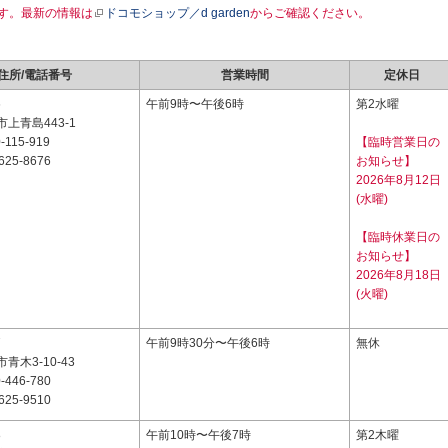
す。最新の情報は
ドコモショップ／d garden
からご確認ください。
住所/電話番号
営業時間
定休日
6
午前9時〜午後6時
第2水曜
上青島443-1
-115-919
【臨時営業日の
625-8676
お知らせ】
2026年8月12日
(水曜)
【臨時休業日の
お知らせ】
2026年8月18日
(火曜)
7
午前9時30分〜午後6時
無休
青木3-10-43
-446-780
625-9510
8
午前10時〜午後7時
第2木曜