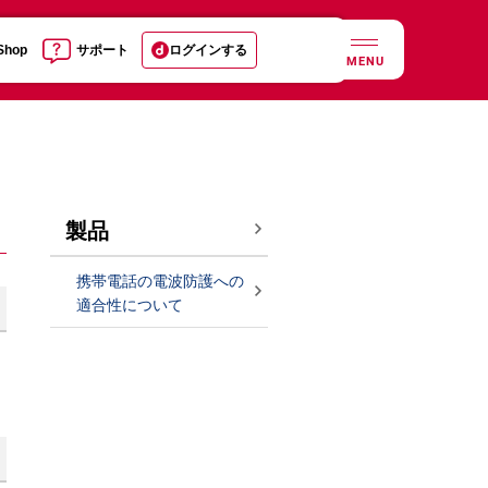
 Shop
サポート
ログインする
MENU
製品
携帯電話の電波防護への
適合性について