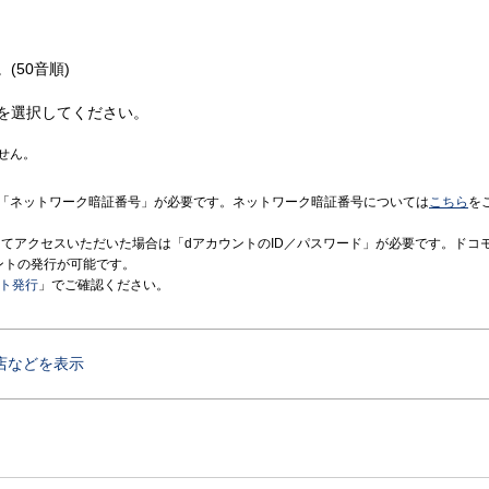
(50音順)
を選択してください。
せん。
「ネットワーク暗証番号」が必要です。ネットワーク暗証番号については
こちら
を
境にてアクセスいただいた場合は「dアカウントのID／パスワード」が必要です。ドコ
ントの発行が可能です。
ント発行
」でご確認ください。
店などを表示