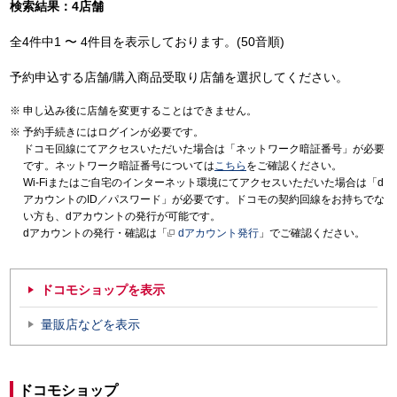
検索結果：4店舗
全4件中1 〜 4件目を表示しております。(50音順)
予約申込する店舗/購入商品受取り店舗を選択してください。
申し込み後に店舗を変更することはできません。
予約手続きにはログインが必要です。
ドコモ回線にてアクセスいただいた場合は「ネットワーク暗証番号」が必要
です。ネットワーク暗証番号については
こちら
をご確認ください。
Wi-Fiまたはご自宅のインターネット環境にてアクセスいただいた場合は「d
アカウントのID／パスワード」が必要です。ドコモの契約回線をお持ちでな
い方も、dアカウントの発行が可能です。
dアカウントの発行・確認は「
dアカウント発行
」でご確認ください。
ドコモショップを表示
量販店などを表示
ドコモショップ