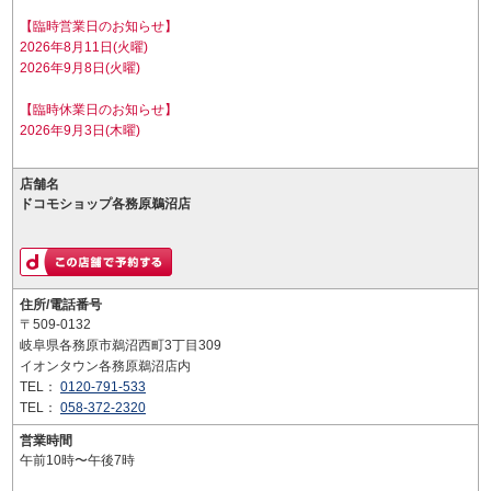
【臨時営業日のお知らせ】
2026年8月11日(火曜)
2026年9月8日(火曜)
【臨時休業日のお知らせ】
2026年9月3日(木曜)
店舗名
ドコモショップ各務原鵜沼店
住所/電話番号
〒509-0132
岐阜県各務原市鵜沼西町3丁目309
イオンタウン各務原鵜沼店内
TEL：
0120-791-533
TEL：
058-372-2320
営業時間
午前10時〜午後7時