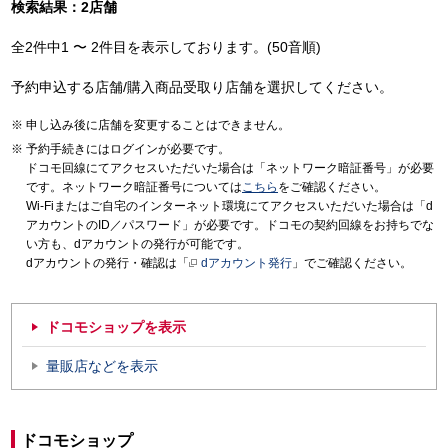
検索結果：2店舗
全2件中1 〜 2件目を表示しております。(50音順)
予約申込する店舗/購入商品受取り店舗を選択してください。
申し込み後に店舗を変更することはできません。
予約手続きにはログインが必要です。
ドコモ回線にてアクセスいただいた場合は「ネットワーク暗証番号」が必要
です。ネットワーク暗証番号については
こちら
をご確認ください。
Wi-Fiまたはご自宅のインターネット環境にてアクセスいただいた場合は「d
アカウントのID／パスワード」が必要です。ドコモの契約回線をお持ちでな
い方も、dアカウントの発行が可能です。
dアカウントの発行・確認は「
dアカウント発行
」でご確認ください。
ドコモショップを表示
量販店などを表示
ドコモショップ