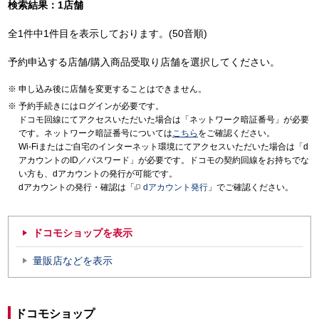
検索結果：1店舗
全1件中1件目を表示しております。(50音順)
予約申込する店舗/購入商品受取り店舗を選択してください。
申し込み後に店舗を変更することはできません。
予約手続きにはログインが必要です。
ドコモ回線にてアクセスいただいた場合は「ネットワーク暗証番号」が必要
です。ネットワーク暗証番号については
こちら
をご確認ください。
Wi-Fiまたはご自宅のインターネット環境にてアクセスいただいた場合は「d
アカウントのID／パスワード」が必要です。ドコモの契約回線をお持ちでな
い方も、dアカウントの発行が可能です。
dアカウントの発行・確認は「
dアカウント発行
」でご確認ください。
ドコモショップを表示
量販店などを表示
ドコモショップ