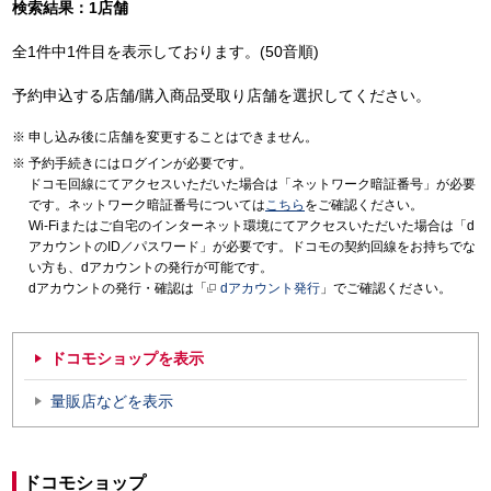
検索結果：1店舗
全1件中1件目を表示しております。(50音順)
予約申込する店舗/購入商品受取り店舗を選択してください。
申し込み後に店舗を変更することはできません。
予約手続きにはログインが必要です。
ドコモ回線にてアクセスいただいた場合は「ネットワーク暗証番号」が必要
です。ネットワーク暗証番号については
こちら
をご確認ください。
Wi-Fiまたはご自宅のインターネット環境にてアクセスいただいた場合は「d
アカウントのID／パスワード」が必要です。ドコモの契約回線をお持ちでな
い方も、dアカウントの発行が可能です。
dアカウントの発行・確認は「
dアカウント発行
」でご確認ください。
ドコモショップを表示
量販店などを表示
ドコモショップ