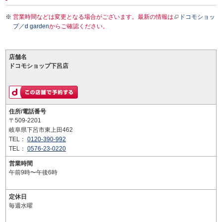
営業時間などは変更となる場合がございます。最新の情報は
ドコモショッ
プ／d garden
からご確認ください。
店舗名
ドコモショップ下呂店
住所/電話番号
〒509-2201
岐阜県下呂市東上田462
TEL：
0120-390-992
TEL：
0576-23-0220
営業時間
午前9時〜午後6時
定休日
毎週水曜