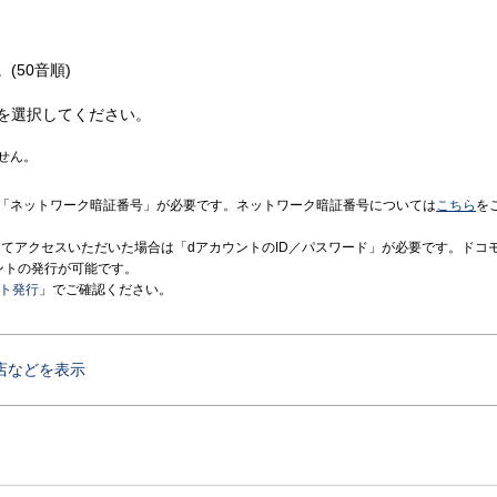
(50音順)
を選択してください。
せん。
「ネットワーク暗証番号」が必要です。ネットワーク暗証番号については
こちら
を
境にてアクセスいただいた場合は「dアカウントのID／パスワード」が必要です。ドコ
ントの発行が可能です。
ント発行
」でご確認ください。
店などを表示