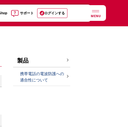
 Shop
サポート
ログインする
MENU
製品
携帯電話の電波防護への
適合性について