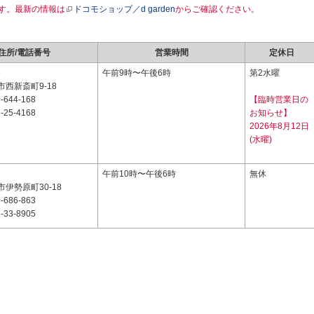
す。最新の情報は
ドコモショップ／d garden
からご確認ください。
住所/電話番号
営業時間
定休日
5
午前9時〜午後6時
第2水曜
西新斎町9-18
-644-168
【臨時営業日の
-25-4168
お知らせ】
2026年8月12日
(水曜)
2
午前10時〜午後6時
無休
伊勢原町30-18
-686-863
-33-8905