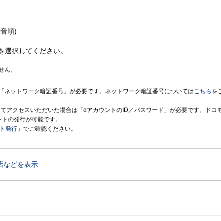
音順)
を選択してください。
せん。
「ネットワーク暗証番号」が必要です。ネットワーク暗証番号については
こちら
を
境にてアクセスいただいた場合は「dアカウントのID／パスワード」が必要です。ドコ
ントの発行が可能です。
ント発行
」でご確認ください。
店などを表示