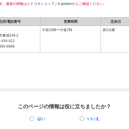
す。最新の情報は
ドコモショップ／d garden
からご確認ください。
住所/電話番号
営業時間
定休日
3
午前10時〜午後7時
第3火曜
兼城339-2
-434-422
992-6868
このページの情報は役に立ちましたか？
はい
いいえ