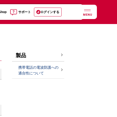
 Shop
サポート
ログインする
MENU
製品
携帯電話の電波防護への
適合性について