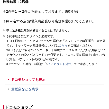
検索結果：2店舗
全2件中1 〜 2件目を表示しております。(50音順)
予約申込する店舗/購入商品受取り店舗を選択してください。
申し込み後に店舗を変更することはできません。
予約手続きにはログインが必要です。
ドコモ回線にてアクセスいただいた場合は「ネットワーク暗証番号」が必要
です。ネットワーク暗証番号については
こちら
をご確認ください。
Wi-Fiまたはご自宅のインターネット環境にてアクセスいただいた場合は「d
アカウントのID／パスワード」が必要です。ドコモの契約回線をお持ちでな
い方も、dアカウントの発行が可能です。
dアカウントの発行・確認は「
dアカウント発行
」でご確認ください。
ドコモショップを表示
量販店などを表示
ドコモショップ