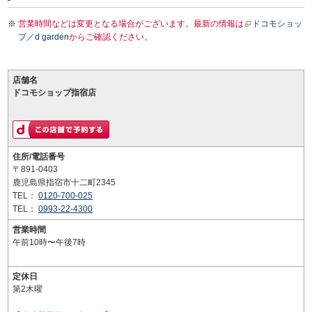
営業時間などは変更となる場合がございます。最新の情報は
ドコモショッ
プ／d garden
からご確認ください。
店舗名
ドコモショップ指宿店
住所/電話番号
〒891-0403
鹿児島県指宿市十二町2345
TEL：
0120-700-025
TEL：
0993-22-4300
営業時間
午前10時〜午後7時
定休日
第2木曜