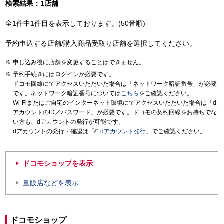
検索結果：1店舗
全1件中1件目を表示しております。(50音順)
予約申込する店舗/購入商品受取り店舗を選択してください。
申し込み後に店舗を変更することはできません。
予約手続きにはログインが必要です。
ドコモ回線にてアクセスいただいた場合は「ネットワーク暗証番号」が必要
です。ネットワーク暗証番号については
こちら
をご確認ください。
Wi-Fiまたはご自宅のインターネット環境にてアクセスいただいた場合は「d
アカウントのID／パスワード」が必要です。ドコモの契約回線をお持ちでな
い方も、dアカウントの発行が可能です。
dアカウントの発行・確認は「
dアカウント発行
」でご確認ください。
ドコモショップを表示
量販店などを表示
ドコモショップ