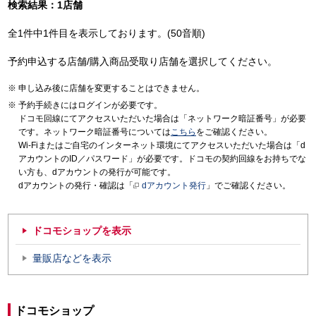
検索結果：1店舗
全1件中1件目を表示しております。(50音順)
予約申込する店舗/購入商品受取り店舗を選択してください。
申し込み後に店舗を変更することはできません。
予約手続きにはログインが必要です。
ドコモ回線にてアクセスいただいた場合は「ネットワーク暗証番号」が必要
です。ネットワーク暗証番号については
こちら
をご確認ください。
Wi-Fiまたはご自宅のインターネット環境にてアクセスいただいた場合は「d
アカウントのID／パスワード」が必要です。ドコモの契約回線をお持ちでな
い方も、dアカウントの発行が可能です。
dアカウントの発行・確認は「
dアカウント発行
」でご確認ください。
ドコモショップを表示
量販店などを表示
ドコモショップ