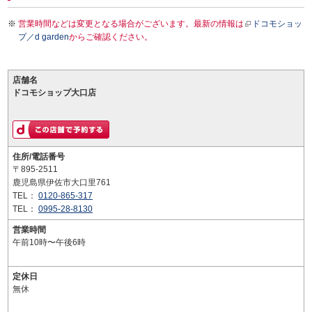
営業時間などは変更となる場合がございます。最新の情報は
ドコモショッ
プ／d garden
からご確認ください。
店舗名
ドコモショップ大口店
住所/電話番号
〒895-2511
鹿児島県伊佐市大口里761
TEL：
0120-865-317
TEL：
0995-28-8130
営業時間
午前10時〜午後6時
定休日
無休