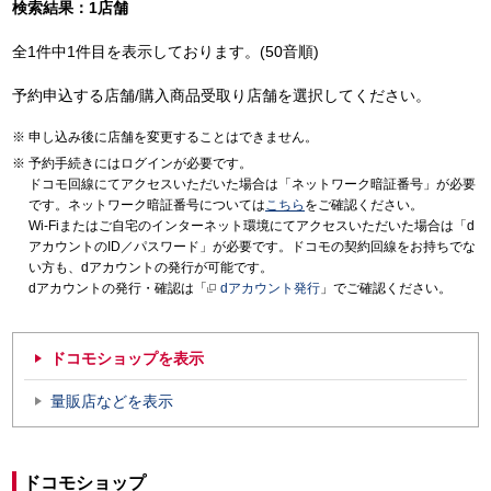
検索結果：1店舗
全1件中1件目を表示しております。(50音順)
予約申込する店舗/購入商品受取り店舗を選択してください。
申し込み後に店舗を変更することはできません。
予約手続きにはログインが必要です。
ドコモ回線にてアクセスいただいた場合は「ネットワーク暗証番号」が必要
です。ネットワーク暗証番号については
こちら
をご確認ください。
Wi-Fiまたはご自宅のインターネット環境にてアクセスいただいた場合は「d
アカウントのID／パスワード」が必要です。ドコモの契約回線をお持ちでな
い方も、dアカウントの発行が可能です。
dアカウントの発行・確認は「
dアカウント発行
」でご確認ください。
ドコモショップを表示
量販店などを表示
ドコモショップ