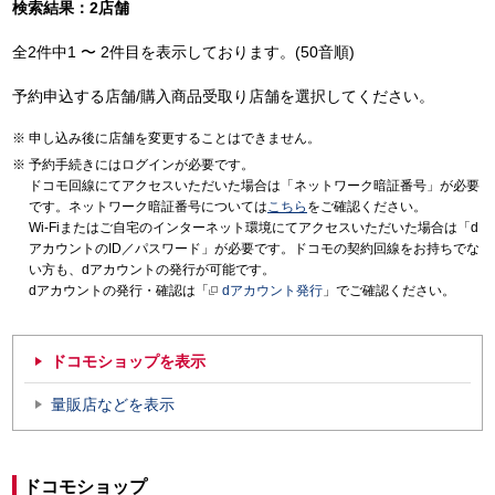
検索結果：2店舗
全2件中1 〜 2件目を表示しております。(50音順)
予約申込する店舗/購入商品受取り店舗を選択してください。
申し込み後に店舗を変更することはできません。
予約手続きにはログインが必要です。
ドコモ回線にてアクセスいただいた場合は「ネットワーク暗証番号」が必要
です。ネットワーク暗証番号については
こちら
をご確認ください。
Wi-Fiまたはご自宅のインターネット環境にてアクセスいただいた場合は「d
アカウントのID／パスワード」が必要です。ドコモの契約回線をお持ちでな
い方も、dアカウントの発行が可能です。
dアカウントの発行・確認は「
dアカウント発行
」でご確認ください。
ドコモショップを表示
量販店などを表示
ドコモショップ