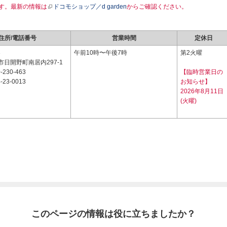
す。最新の情報は
ドコモショップ／d garden
からご確認ください。
住所/電話番号
営業時間
定休日
3
午前10時〜午後7時
第2火曜
日開野町南居内297-1
-230-463
【臨時営業日の
-23-0013
お知らせ】
2026年8月11日
(火曜)
このページの情報は役に立ちましたか？