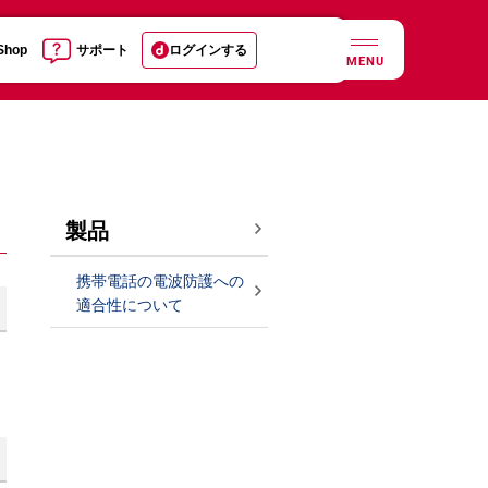
 Shop
サポート
ログインする
MENU
製品
携帯電話の電波防護への
適合性について