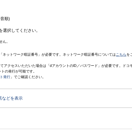
音順)
を選択してください。
せん。
「ネットワーク暗証番号」が必要です。ネットワーク暗証番号については
こちら
を
境にてアクセスいただいた場合は「dアカウントのID／パスワード」が必要です。ドコ
ントの発行が可能です。
ント発行
」でご確認ください。
店などを表示