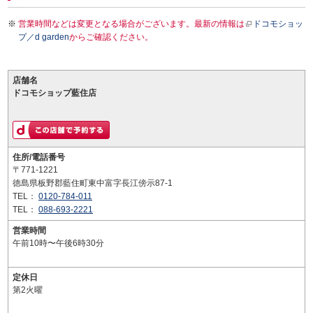
営業時間などは変更となる場合がございます。最新の情報は
ドコモショッ
プ／d garden
からご確認ください。
店舗名
ドコモショップ藍住店
住所/電話番号
〒771-1221
徳島県板野郡藍住町東中富字長江傍示87-1
TEL：
0120-784-011
TEL：
088-693-2221
営業時間
午前10時〜午後6時30分
定休日
第2火曜