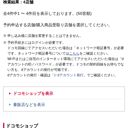
検索結果：4店舗
全4件中1 〜 4件目を表示しております。(50音順)
予約申込する店舗/購入商品受取り店舗を選択してください。
申し込み後に店舗を変更することはできません。
予約手続きにはログインが必要です。
ドコモ回線にてアクセスいただいた場合は「ネットワーク暗証番号」が必要
です。ネットワーク暗証番号については
こちら
をご確認ください。
Wi-Fiまたはご自宅のインターネット環境にてアクセスいただいた場合は「d
アカウントのID／パスワード」が必要です。ドコモの契約回線をお持ちでな
い方も、dアカウントの発行が可能です。
dアカウントの発行・確認は「
dアカウント発行
」でご確認ください。
ドコモショップを表示
量販店などを表示
ドコモショップ