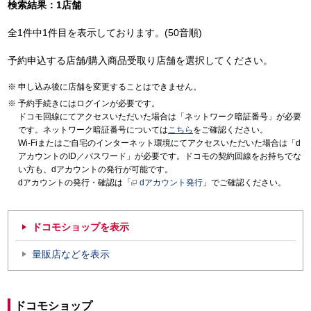
検索結果：1店舗
全1件中1件目を表示しております。(50音順)
予約申込する店舗/購入商品受取り店舗を選択してください。
申し込み後に店舗を変更することはできません。
予約手続きにはログインが必要です。
ドコモ回線にてアクセスいただいた場合は「ネットワーク暗証番号」が必要
です。ネットワーク暗証番号については
こちら
をご確認ください。
Wi-Fiまたはご自宅のインターネット環境にてアクセスいただいた場合は「d
アカウントのID／パスワード」が必要です。ドコモの契約回線をお持ちでな
い方も、dアカウントの発行が可能です。
dアカウントの発行・確認は「
dアカウント発行
」でご確認ください。
ドコモショップを表示
量販店などを表示
ドコモショップ