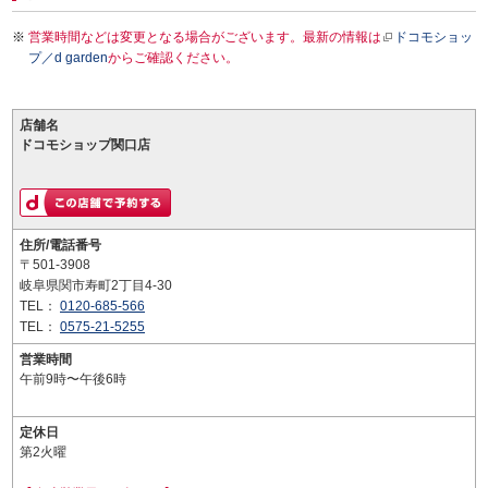
営業時間などは変更となる場合がございます。最新の情報は
ドコモショッ
プ／d garden
からご確認ください。
店舗名
ドコモショップ関口店
住所/電話番号
〒501-3908
岐阜県関市寿町2丁目4-30
TEL：
0120-685-566
TEL：
0575-21-5255
営業時間
午前9時〜午後6時
定休日
第2火曜