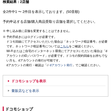
検索結果：2店舗
全2件中1 〜 2件目を表示しております。(50音順)
予約申込する店舗/購入商品受取り店舗を選択してください。
申し込み後に店舗を変更することはできません。
予約手続きにはログインが必要です。
ドコモ回線にてアクセスいただいた場合は「ネットワーク暗証番号」が必要
です。ネットワーク暗証番号については
こちら
をご確認ください。
Wi-Fiまたはご自宅のインターネット環境にてアクセスいただいた場合は「d
アカウントのID／パスワード」が必要です。ドコモの契約回線をお持ちでな
い方も、dアカウントの発行が可能です。
dアカウントの発行・確認は「
dアカウント発行
」でご確認ください。
ドコモショップを表示
量販店などを表示
ドコモショップ