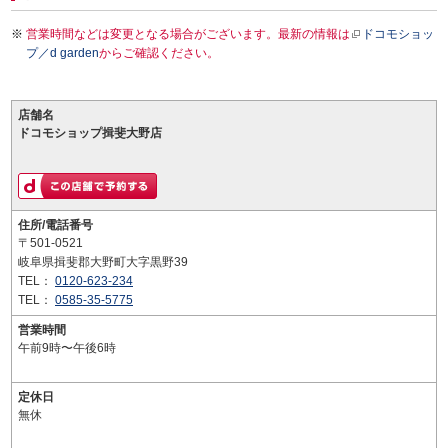
営業時間などは変更となる場合がございます。最新の情報は
ドコモショッ
プ／d garden
からご確認ください。
店舗名
ドコモショップ揖斐大野店
住所/電話番号
〒501-0521
岐阜県揖斐郡大野町大字黒野39
TEL：
0120-623-234
TEL：
0585-35-5775
営業時間
午前9時〜午後6時
定休日
無休