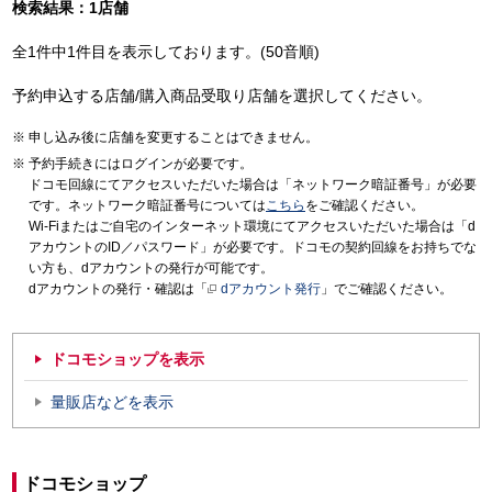
検索結果：1店舗
全1件中1件目を表示しております。(50音順)
予約申込する店舗/購入商品受取り店舗を選択してください。
申し込み後に店舗を変更することはできません。
予約手続きにはログインが必要です。
ドコモ回線にてアクセスいただいた場合は「ネットワーク暗証番号」が必要
です。ネットワーク暗証番号については
こちら
をご確認ください。
Wi-Fiまたはご自宅のインターネット環境にてアクセスいただいた場合は「d
アカウントのID／パスワード」が必要です。ドコモの契約回線をお持ちでな
い方も、dアカウントの発行が可能です。
dアカウントの発行・確認は「
dアカウント発行
」でご確認ください。
ドコモショップを表示
量販店などを表示
ドコモショップ