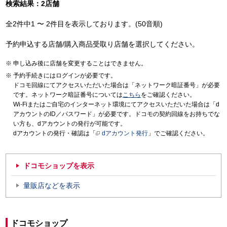
検索結果：2店舗
全2件中1 〜 2件目を表示しております。(50音順)
予約申込する店舗/購入商品受取り店舗を選択してください。
申し込み後に店舗を変更することはできません。
予約手続きにはログインが必要です。
ドコモ回線にてアクセスいただいた場合は「ネットワーク暗証番号」が必要
です。ネットワーク暗証番号については
こちら
をご確認ください。
Wi-Fiまたはご自宅のインターネット環境にてアクセスいただいた場合は「d
アカウントのID／パスワード」が必要です。ドコモの契約回線をお持ちでな
い方も、dアカウントの発行が可能です。
dアカウントの発行・確認は「
dアカウント発行
」でご確認ください。
ドコモショップを表示
量販店などを表示
ドコモショップ