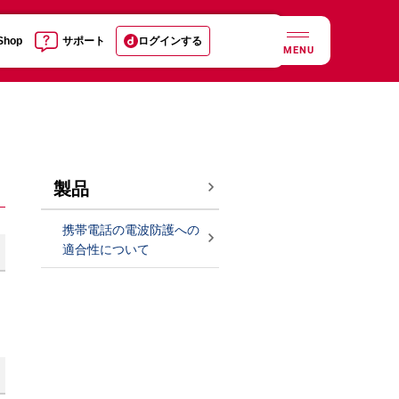
 Shop
サポート
ログインする
MENU
製品
携帯電話の電波防護への
適合性について