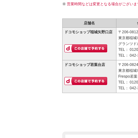
営業時間などは変更となる場合がございま
店舗名
ドコモショップ稲城矢野口店
〒206-081
東京都稲城市
グランツドル
TEL：
0120
TEL：
042-
ドコモショップ若葉台店
〒206-082
東京都稲城市
Frespo若葉
TEL：
0120
TEL：
042-