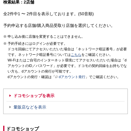
検索結果：2店舗
全2件中1 〜 2件目を表示しております。(50音順)
予約申込する店舗/購入商品受取り店舗を選択してください。
申し込み後に店舗を変更することはできません。
予約手続きにはログインが必要です。
ドコモ回線にてアクセスいただいた場合は「ネットワーク暗証番号」が必要
です。ネットワーク暗証番号については
こちら
をご確認ください。
Wi-Fiまたはご自宅のインターネット環境にてアクセスいただいた場合は「d
アカウントのID／パスワード」が必要です。ドコモの契約回線をお持ちでな
い方も、dアカウントの発行が可能です。
dアカウントの発行・確認は「
dアカウント発行
」でご確認ください。
ドコモショップを表示
量販店などを表示
ドコモショップ