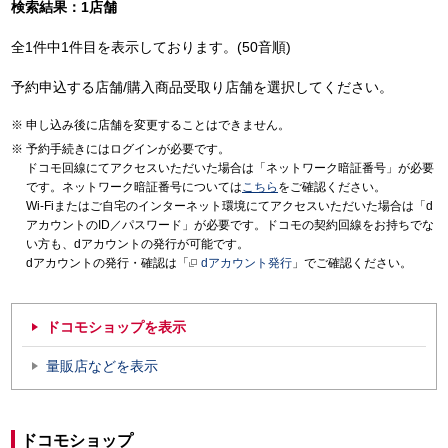
検索結果：1店舗
全1件中1件目を表示しております。(50音順)
予約申込する店舗/購入商品受取り店舗を選択してください。
申し込み後に店舗を変更することはできません。
予約手続きにはログインが必要です。
ドコモ回線にてアクセスいただいた場合は「ネットワーク暗証番号」が必要
です。ネットワーク暗証番号については
こちら
をご確認ください。
Wi-Fiまたはご自宅のインターネット環境にてアクセスいただいた場合は「d
アカウントのID／パスワード」が必要です。ドコモの契約回線をお持ちでな
い方も、dアカウントの発行が可能です。
dアカウントの発行・確認は「
dアカウント発行
」でご確認ください。
ドコモショップを表示
量販店などを表示
ドコモショップ