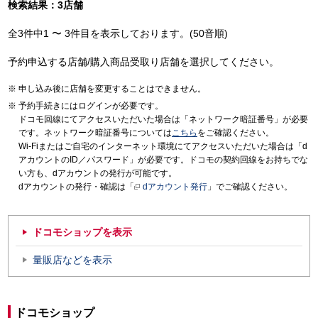
検索結果：3店舗
全3件中1 〜 3件目を表示しております。(50音順)
予約申込する店舗/購入商品受取り店舗を選択してください。
申し込み後に店舗を変更することはできません。
予約手続きにはログインが必要です。
ドコモ回線にてアクセスいただいた場合は「ネットワーク暗証番号」が必要
です。ネットワーク暗証番号については
こちら
をご確認ください。
Wi-Fiまたはご自宅のインターネット環境にてアクセスいただいた場合は「d
アカウントのID／パスワード」が必要です。ドコモの契約回線をお持ちでな
い方も、dアカウントの発行が可能です。
dアカウントの発行・確認は「
dアカウント発行
」でご確認ください。
ドコモショップを表示
量販店などを表示
ドコモショップ