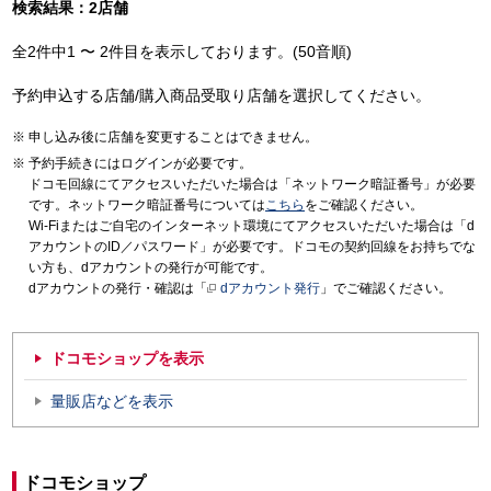
検索結果：2店舗
全2件中1 〜 2件目を表示しております。(50音順)
予約申込する店舗/購入商品受取り店舗を選択してください。
申し込み後に店舗を変更することはできません。
予約手続きにはログインが必要です。
ドコモ回線にてアクセスいただいた場合は「ネットワーク暗証番号」が必要
です。ネットワーク暗証番号については
こちら
をご確認ください。
Wi-Fiまたはご自宅のインターネット環境にてアクセスいただいた場合は「d
アカウントのID／パスワード」が必要です。ドコモの契約回線をお持ちでな
い方も、dアカウントの発行が可能です。
dアカウントの発行・確認は「
dアカウント発行
」でご確認ください。
ドコモショップを表示
量販店などを表示
ドコモショップ